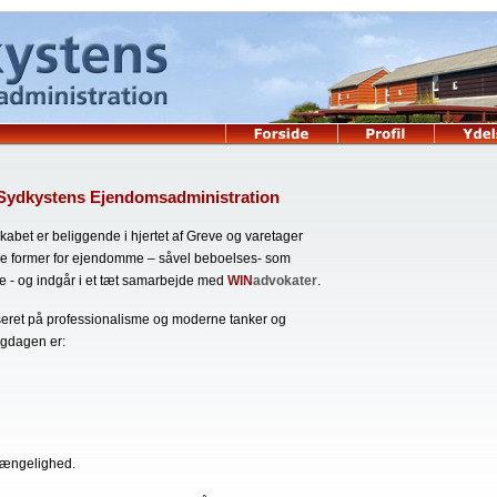
 Sydkystens Ejendomsadministration
kabet er beliggende i hjertet af Greve og varetager
lle former for ejendomme – såvel beboelses- som
- og indgår i et tæt samarbejde med
WIN
advokater
.
aseret på professionalisme og moderne tanker og
igdagen er:
gængelighed.