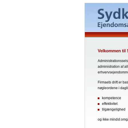
Velkommen til
Administrationssels
administration af a
erhvervsejendomme 
Firmaets drift er b
nøgleordene i dagl
kompetence
effektivitet
tilgængelighed
og ikke mindst om